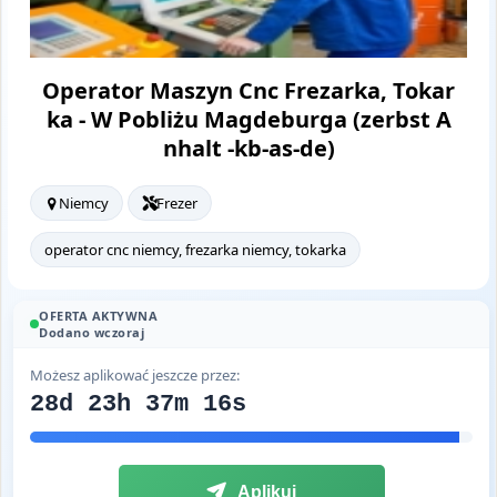
Operator Maszyn Cnc Frezarka, Tokar
ka - W Pobliżu Magdeburga (zerbst A
nhalt -kb-as-de)
Niemcy
Frezer
operator cnc niemcy, frezarka niemcy, tokarka
OFERTA AKTYWNA
Dodano wczoraj
Możesz aplikować jeszcze przez:
28d 23h 37m 14s
Aplikuj