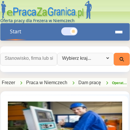
Oferta pracy dla Frezera w Niemczech
Start
Szukaj ofert pracy:
Wybierz kraj:
Frezer
Praca w Niemczech
Dam pracę
Operator Maszyn Cnc Frezarka, Tokarka - W Pobliżu Magdeburga (zerbst Anhalt -kb-as-de)