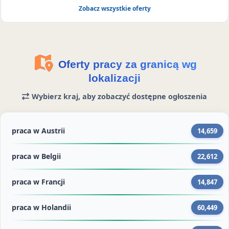
z
o
m
Zobacz wszystkie oferty
e
k
S
u
t
o
r
Oferty pracy za granicą wg
i
lokalizacji
e
Wybierz kraj, aby zobaczyć dostępne ogłoszenia
s
praca w Austrii
14,659
praca w Belgii
22,612
praca w Francji
14,847
praca w Holandii
60,449