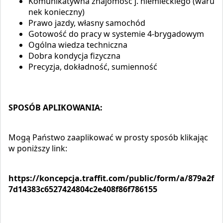
Komunikatywna znajomość j. niemieckiego (waru
nek konieczny)
Prawo jazdy, własny samochód
Gotowość do pracy w systemie 4-brygadowym
Ogólna wiedza techniczna
Dobra kondycja fizyczna
Precyzja, dokładność, sumienność
SPOSÓB APLIKOWANIA:
Mogą Państwo zaaplikować w prosty sposób klikając
w poniższy link:
https://koncepcja.traffit.com/public/form/a/879a2f
7d14383c6527424804c2e408f86f786155